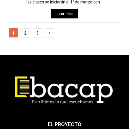
las clases se iniciarán el 1° de marzo con...
Leer más
Paginación
1
2
3
de
entradas
EL PROYECTO