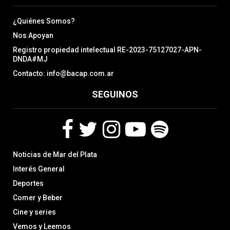
¿Quiénes Somos?
Nos Apoyan
Registro propiedad intelectual RE-2023-75127027-APN-
DNDA#MJ
Contacto: info@bacap.com.ar
SEGUINOS
F
T
I
Y
S
Noticias de Mar del Plata
a
w
n
o
p
c
i
s
u
o
Interés General
e
t
t
t
t
Deportes
b
t
a
u
i
Comer y Beber
o
e
g
b
f
o
r
r
e
y
Cine y series
k
a
Vemos y Leemos