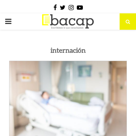
Facebook
Twitter
Instagram
Youtube
PRIMARY
MENU
internación