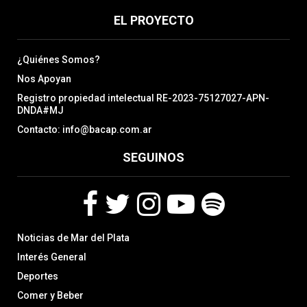
EL PROYECTO
¿Quiénes Somos?
Nos Apoyan
Registro propiedad intelectual RE-2023-75127027-APN-
DNDA#MJ
Contacto: info@bacap.com.ar
SEGUINOS
F
T
I
Y
S
Noticias de Mar del Plata
a
w
n
o
p
c
i
s
u
o
Interés General
e
t
t
t
t
Deportes
b
t
a
u
i
Comer y Beber
o
e
g
b
f