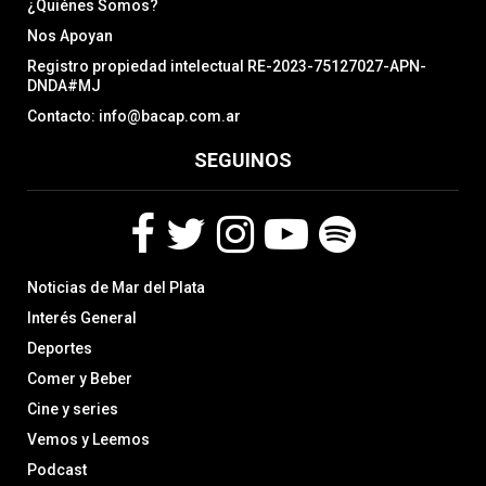
¿Quiénes Somos?
Nos Apoyan
Registro propiedad intelectual RE-2023-75127027-APN-
DNDA#MJ
Contacto: info@bacap.com.ar
SEGUINOS
F
T
I
Y
S
Noticias de Mar del Plata
a
w
n
o
p
c
i
s
u
o
Interés General
e
t
t
t
t
Deportes
b
t
a
u
i
Comer y Beber
o
e
g
b
f
o
r
r
e
y
Cine y series
k
a
Vemos y Leemos
m
Podcast