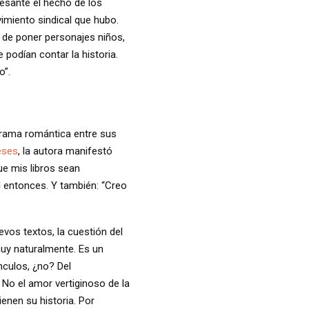
resante el hecho de los
imiento sindical que hubo.
y de poner personajes niños,
 podían contar la historia.
o”.
 trama romántica entre sus
eses
, la autora manifestó
ue mis libros sean
 entonces. Y también: “Creo
vos textos, la cuestión del
muy naturalmente. Es un
culos, ¿no? Del
No el amor vertiginoso de la
enen su historia. Por