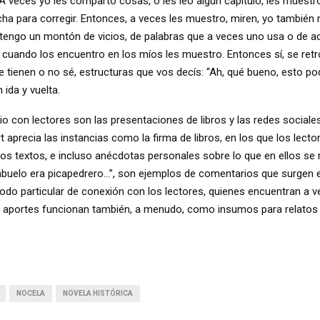
. A veces yo les comparto cosas, o les leo algún capítulo, les mue
ncha para corregir. Entonces, a veces les muestro, miren, yo tambié
 tengo un montón de vicios, de palabras que a veces uno usa o de 
ero cuando los encuentro en los míos les muestro. Entonces sí, se re
 tienen o no sé, estructuras que vos decís: “Ah, qué bueno, esto podr
 ida y vuelta.
o con lectores son las presentaciones de libros y las redes social
rt aprecia las instancias como la firma de libros, en los que los lecto
s textos, e incluso anécdotas personales sobre lo que en ellos se na
i abuelo era picapedrero…”, son ejemplos de comentarios que surgen
modo particular de conexión con los lectores, quienes encuentran a v
sus aportes funcionan también, a menudo, como insumos para relatos
NOCELA
NOVELA HISTÓRICA