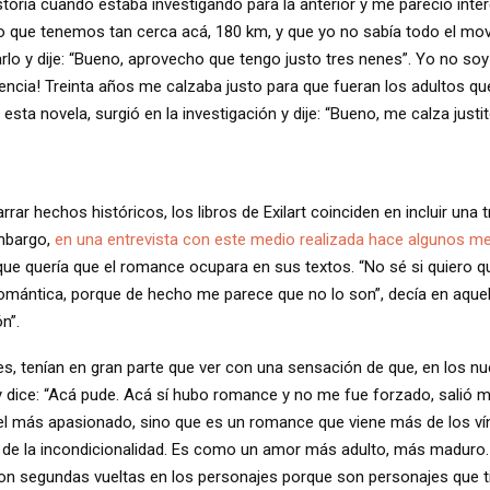
storia cuando estaba investigando para la anterior y me pareció inte
o que tenemos tan cerca acá, 180 km, y que yo no sabía todo el mov
rlo y dije: “Bueno, aprovecho que tengo justo tres nenes”. Yo no so
dencia! Treinta años me calzaba justo para que fueran los adultos que
sta novela, surgió en la investigación y dije: “Bueno, me calza justit
ar hechos históricos, los libros de Exilart coinciden en incluir una
embargo,
en una entrevista con este medio realizada hace algunos m
 que quería que el romance ocupara en sus textos. “No sé si quiero q
mántica, porque de hecho me parece que no lo son”, decía en aquel
n”.
, tenían en gran parte que ver con una sensación de que, en los nue
y dice: “Acá pude. Acá sí hubo romance y no me fue forzado, salió 
l más apasionado, sino que es un romance que viene más de los vín
 de la incondicionalidad. Es como un amor más adulto, más maduro. 
on segundas vueltas en los personajes porque son personajes que ti