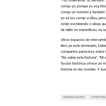
—Sí, totalmente. Sí, siempre
corrijo yo, porque yo soy hi
corrijo un montón y también
yo se los corrijo a ellos, p
están escribiendo o ideas que
de taller es maravilloso, es un
Otros espacios de intercambi
libro ya está terminado, Exila
comparten pareceres sobre lo
“No sabía esta historia”, “M
ficción histórica ofrece un 
historia en las novelas. Y 
GABRIELA EXILART
LITERATURA