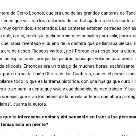
cantera de Cerro Leones, que era una de las grandes canteras de Tand
 tienen que ver con los reclamos de los trabajadores de las canteras
ro muy oprimidos, encerrados. Las canteras estaban cerradas con a
salir, o sea, tenía que pedir permisos especiales para salir, para ir 
que había inventado el dueño de la cantera que se llamaba plecas. E
a era de riesgo. Riesgos varios, ¿no? Porque era riesgo por la altura
por las explosiones, porque las piedras había que volarlas para poder
 de silicosis. Entonces era un trabajo de muchas horas, esclavizante.
 para formar la Unión Obrera de las Canteras, que es el primer sindi
ollarse todo lo que es la trama histórica, con una huelga que duró 1
eso trajo para la gente que vivía y que dependía de ese trabajo. Y b
personajes, que eran los nenes de la novela anterior, que ahora pro
iares”, cuenta la autora.
 que te interesaba contar y ahí pensaste en traer a los persona
a tenías esta en mente?