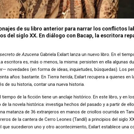
onajes de su libro anterior para narrar los conflictos l
os del siglo XX. En diálogo con Bacap, la escritora re
 secreto de Azucena
Gabriela Exilart lanza un nuevo libro. En el tiem
. La escritora es, más o menos, la misma: persisten en ella algunas d
 novedades (en forma de ideas, inquietudes, búsquedas). Los pers
einta años: bastante. En
Tierra herida
, Exilart recupera a quienes en 
és de su historia, contar una nueva historia.
l tiempo de la ficción tiene un anclaje histórico. En este libro, y en lo
 de la novela histórica: investiga hechos del pasado y a partir de ello
na matanza de 36 extranjeros en manos de criollos ocurrida en Tand
reros de la cantera de Cerro Leones (Tandil) a principios del siglo 
l que sucedieron uno y otro acontecimiento, Exilart establece una co