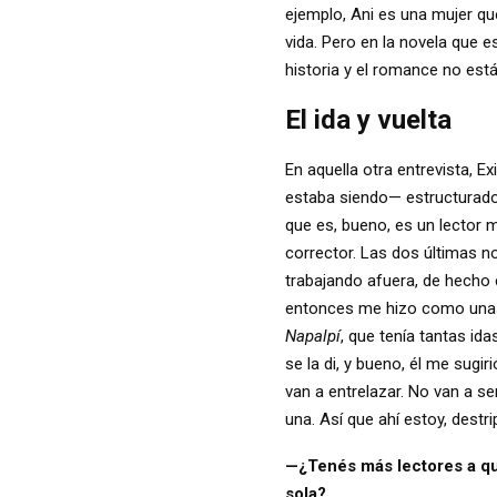
ejemplo, Ani es una mujer que
vida. Pero en la novela que 
historia y el romance no est
El ida y vuelta
En aquella otra entrevista, E
estaba siendo— estructurado 
que es, bueno, es un lector m
corrector. Las dos últimas n
trabajando afuera, de hecho e
entonces me hizo como unas c
Napalpí
, que tenía tantas ida
se la di, y bueno, él me sugi
van a entrelazar. No van a se
una. Así que ahí estoy, destr
—¿Tenés más lectores a qui
sola?