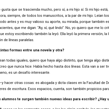
sta que se trascienda mucho, pero sí, a mi hijo sí. Si mi hijo está,
tora, siempre, de todos los manuscritos, a la par de mi hijo. Leían 
ee todo antes y es muy valioso su aporte, su mirada, porque también e
entes, que me digan: “Ay, sí, qué lindo”. No, yo quiero que me lo criti
e estoy escribiendo también la leyó. Ella leyó la primera versión, la 
n de líneas paralelas.
tintas formas entre una novela y otra?
 sean todas iguales, quiero que haya algo distinto, que tenga algo dist
l creo que nunca hice. Había hecho hasta dos líneas. Esta van a ser tre
bueno, es un desafío interesante.
—y hacer otras cosas: es abogada y dicta clases en la Facultad de
alleres de escritura. Esos espacios, cuenta, son también propicios para
os alumnos te surgen también nuevas ideas para escribir? ¿Hay 