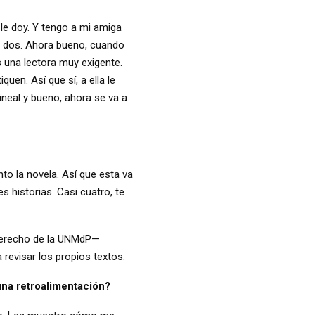
 le doy. Y tengo a mi amiga
los dos. Ahora bueno, cuando
s una lectora muy exigente.
quen. Así que sí, a ella le
lineal y bueno, ahora se va a
into la novela. Así que esta va
s historias. Casi cuatro, te
 Derecho de la UNMdP—
 revisar los propios textos.
una retroalimentación?