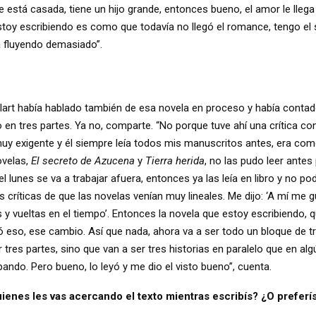
 está casada, tiene un hijo grande, entonces bueno, el amor le llega
estoy escribiendo es como que todavía no llegó el romance, tengo el 
á fluyendo demasiado”.
xilart había hablado también de esa novela en proceso y había contad
en tres partes. Ya no, comparte. “No porque tuve ahí una crítica cons
uy exigente y él siempre leía todos mis manuscritos antes, era como 
ovelas,
El secreto de Azucena
y
Tierra herida
, no las pudo leer ante
l lunes se va a trabajar afuera, entonces ya las leía en libro y no po
ríticas de que las novelas venían muy lineales. Me dijo: ‘A mí me 
s y vueltas en el tiempo’. Entonces la novela que estoy escribiendo, qu
rió eso, ese cambio. Así que nada, ahora va a ser todo un bloque de t
r tres partes, sino que van a ser tres historias en paralelo que en alg
ipando. Pero bueno, lo leyó y me dio el visto bueno”, cuenta.
enes les vas acercando el texto mientras escribís? ¿O preferís