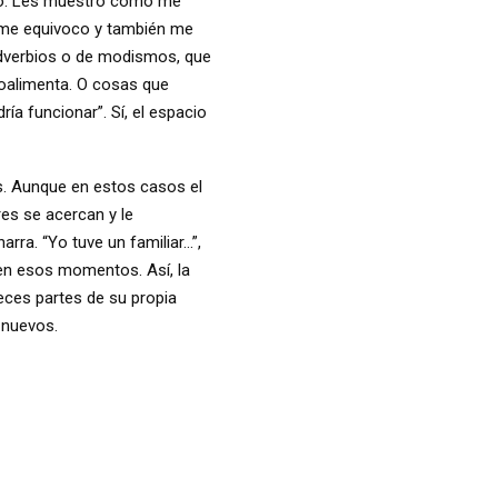
stro. Les muestro cómo me
n me equivoco y también me
adverbios o de modismos, que
troalimenta. O cosas que
ía funcionar”. Sí, el espacio
es. Aunque en estos casos el
res se acercan y le
rra. “Yo tuve un familiar…”,
 en esos momentos. Así, la
eces partes de su propia
 nuevos.