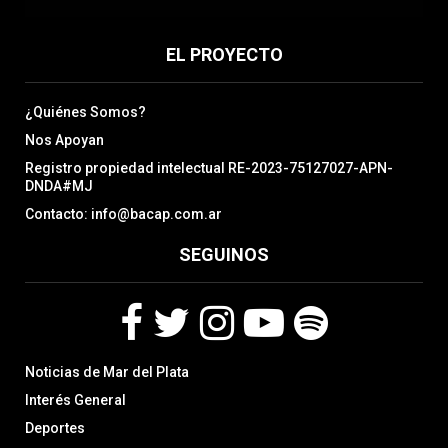
EL PROYECTO
¿Quiénes Somos?
Nos Apoyan
Registro propiedad intelectual RE-2023-75127027-APN-
DNDA#MJ
Contacto: info@bacap.com.ar
SEGUINOS
F
T
I
Y
S
Noticias de Mar del Plata
a
w
n
o
p
c
i
s
u
o
Interés General
e
t
t
t
t
Deportes
b
t
a
u
i