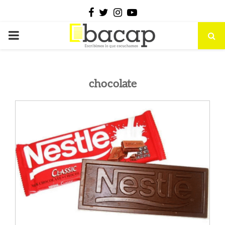
Facebook
Twitter
Instagram
Youtube
PRIMARY
MENU
chocolate