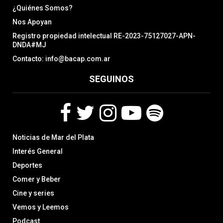
¿Quiénes Somos?
Nos Apoyan
Registro propiedad intelectual RE-2023-75127027-APN-
DNDA#MJ
Contacto: info@bacap.com.ar
SEGUINOS
F
T
I
Y
S
Noticias de Mar del Plata
a
w
n
o
p
c
i
s
u
o
Interés General
e
t
t
t
t
Deportes
b
t
a
u
i
Comer y Beber
o
e
g
b
f
o
r
r
e
y
Cine y series
k
a
Vemos y Leemos
m
Podcast