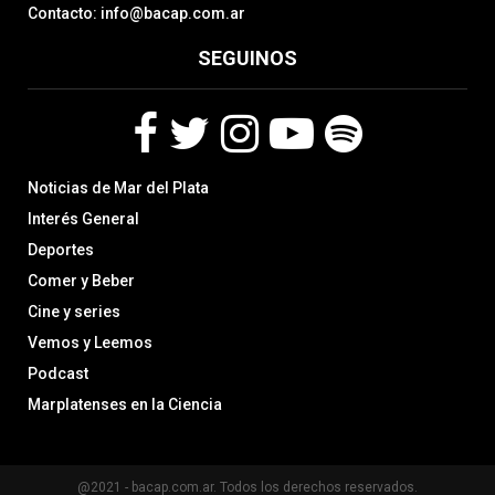
Contacto: info@bacap.com.ar
SEGUINOS
F
T
I
Y
S
Noticias de Mar del Plata
a
w
n
o
p
c
i
s
u
o
Interés General
e
t
t
t
t
Deportes
b
t
a
u
i
Comer y Beber
o
e
g
b
f
o
r
r
e
y
Cine y series
k
a
Vemos y Leemos
m
Podcast
Marplatenses en la Ciencia
@2021 - bacap.com.ar. Todos los derechos reservados.