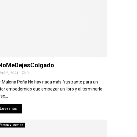
NoMeDejesColgado
bril 2, 2021
0
r Malena Peña No hay nada más frustrante para un
ctor empedernido que empezar un libro y al terminarlo
se...
Leer más
Vemos y Leemos