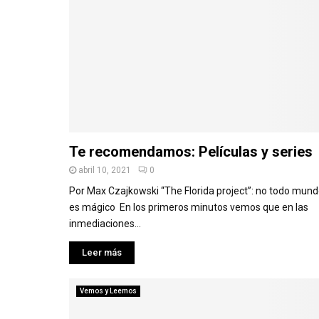
Te recomendamos: Películas y series
abril 10, 2021
0
Por Max Czajkowski “The Florida project”: no todo mun
es mágico En los primeros minutos vemos que en las
inmediaciones...
Leer más
Vemos y Leemos