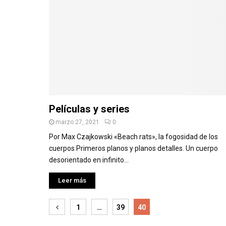
Películas y series
marzo 27, 2021
0
Por Max Czajkowski «Beach rats», la fogosidad de los
cuerpos Primeros planos y planos detalles. Un cuerpo
desorientado en infinito...
Leer más
Paginación
1
…
39
40
de