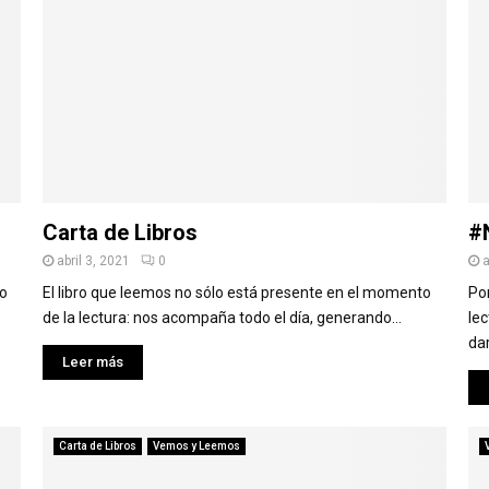
Carta de Libros
#
abril 3, 2021
0
a
do
El libro que leemos no sólo está presente en el momento
Po
de la lectura: nos acompaña todo el día, generando...
le
dar
Leer más
Carta de Libros
Vemos y Leemos